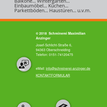
Balkone... Wintergärten...
Einbaumöbel... Küchen...
Parkettböden... Haustüren... u.v.m.
©
2018 Schreinerei Maximilian
Anzinger
Josef-Schlicht-Straße 6,
94363 Oberschneiding
Telefon: 0151-74120475
eMail:
info@schreinerei-anzinger.de
KONTAKTFORMULAR